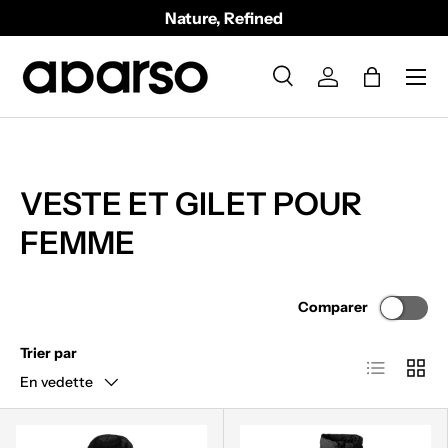
Nature, Refined
ALLER AU CONTENU
Menu
Recherche
Se connecter
Panier
Recherche
Type de produit
Tous
VESTE ET GILET POUR
FEMME
Comparer
Trier par
Liste
Grille
En vedette