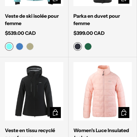
Veste de ski isolée pour
Parka en duvet pour
femme
femme
$539.00 CAD
$399.00 CAD
SMOKE TEAL
MUTED BLACK
NAVY
SAGE GREEN
DARK VINE
CHOISIR LES OPTIONS
CHOISI
Veste en tissu recyclé
Women's Luce Insulated