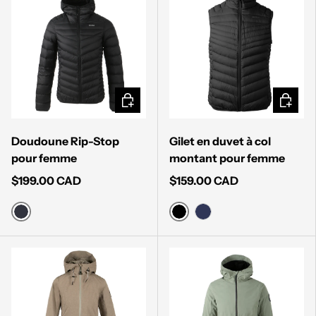
CHOISIR LES OPTIONS
CHOISI
Doudoune Rip-Stop
Gilet en duvet à col
pour femme
montant pour femme
$199.00 CAD
$159.00 CAD
MUTED BLACK
BLACK
MIDNIGHT NAVY