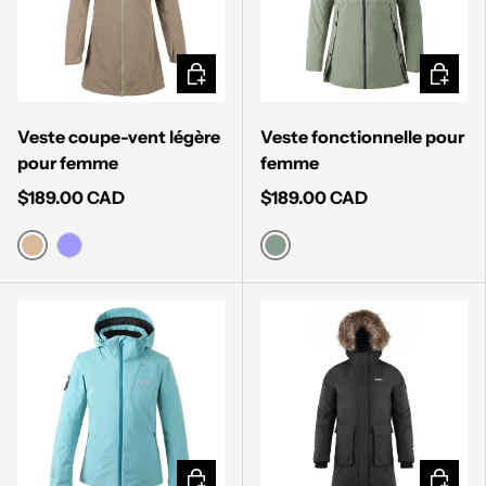
CHOISIR LES OPTIONS
CHOISI
Veste coupe-vent légère
Veste fonctionnelle pour
pour femme
femme
$189.00 CAD
$189.00 CAD
BEIGE
ICEBERG GREEN
FLIEDER
CHOISIR LES OPTIONS
CHOISI