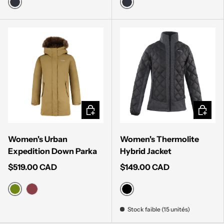
MUTED BLACK
MUTED BLACK
CHOISIR LES OPTIONS
CHOISI
Women's Urban
Women's Thermolite
Expedition Down Parka
Hybrid Jacket
$519.00 CAD
$149.00 CAD
FOLIAGE
BLACK
CORDOVAN
Stock faible (15 unités)