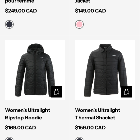
pour femme
Jacket
$249.00 CAD
$149.00 CAD
MUTED BLACK
LIGHT PINK
CHOISIR LES OPTIONS
CHOISI
Women's Ultralight
Women's Ultralight
Ripstop Hoodie
Thermal Shacket
$169.00 CAD
$159.00 CAD