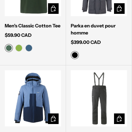
CHOISIR LES OPTIONS
CHOISI
Men's Classic Cotton Tee
Parka en duvet pour
homme
$59.90 CAD
$399.00 CAD
DARK GREEN
GREEN
DARK BLUE
BLACK
CHOISIR LES OPTIONS
CHOISI