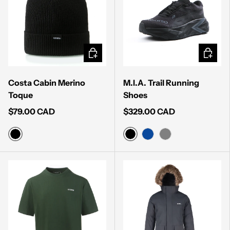
CHOISIR LES OPTIONS
CHOISI
Costa Cabin Merino
M.I.A. Trail Running
Toque
Shoes
$79.00 CAD
$329.00 CAD
BLACK
BLACK
NAVY BLUE
GREY