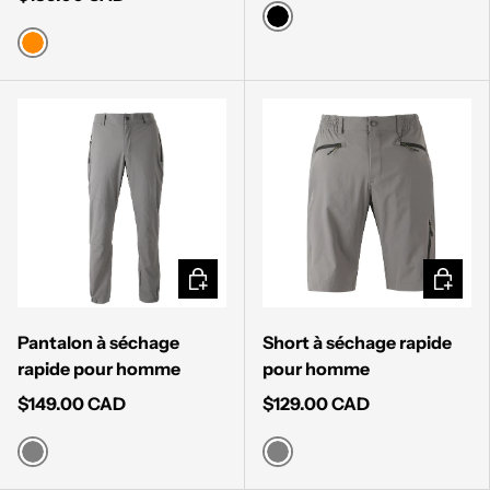
BLACK
ORANGE
CHOISIR LES OPTIONS
CHOISI
Pantalon à séchage
Short à séchage rapide
rapide pour homme
pour homme
$149.00 CAD
$129.00 CAD
GREY
GREY