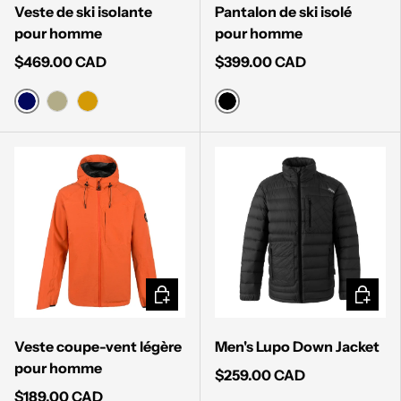
Veste de ski isolante
Pantalon de ski isolé
pour homme
pour homme
$469.00 CAD
$399.00 CAD
DARK NAVY
BLACK
SAGE GREEN
GOLDEN YELLOW
CHOISIR LES OPTIONS
CHOISI
Veste coupe-vent légère
Men's Lupo Down Jacket
pour homme
$259.00 CAD
$189.00 CAD