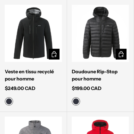
CHOISIR LES OPTIONS
CHOISI
Veste en tissu recyclé
Doudoune Rip-Stop
pour homme
pour homme
$249.00 CAD
$199.00 CAD
MUTED BLACK
MUTED BLACK