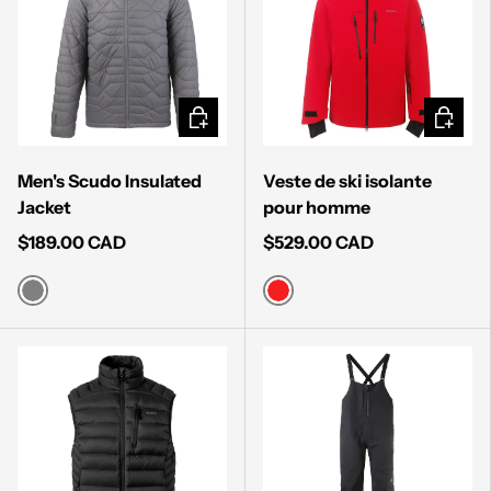
CHOISIR LES OPTIONS
CHOISI
Men's Scudo Insulated
Veste de ski isolante
Jacket
pour homme
$189.00 CAD
$529.00 CAD
DARK GREY
RED