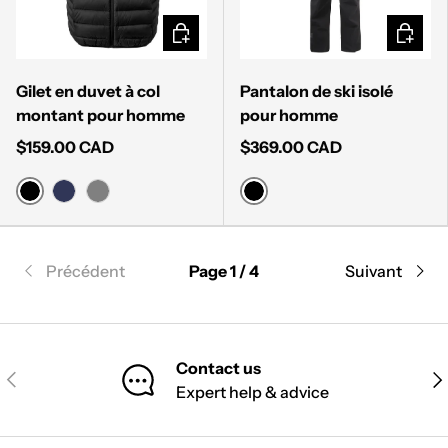
CHOISIR LES OPTIONS
CHOISI
Gilet en duvet à col
Pantalon de ski isolé
montant pour homme
pour homme
$159.00 CAD
$369.00 CAD
BLACK
BLACK
MIDNIGHT NAVY
GREY
Précédent
Page 1 / 4
Suivant
Contact us
PRÉCÉDENT
SU
Expert help & advice